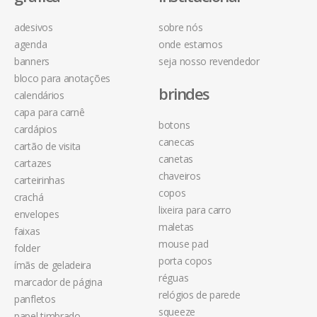
adesivos
sobre nós
agenda
onde estamos
banners
seja nosso revendedor
bloco para anotações
brindes
calendários
capa para carnê
botons
cardápios
canecas
cartão de visita
canetas
cartazes
chaveiros
carteirinhas
copos
crachá
lixeira para carro
envelopes
maletas
faixas
mouse pad
folder
porta copos
ímãs de geladeira
réguas
marcador de página
relógios de parede
panfletos
squeeze
papel timbrado