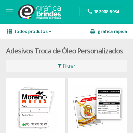
18 3908-5954
todos produtos
gráfica rápida
Adesivos Troca de Óleo Personalizados
escritório
divulgação
sinalização
papelaria
festa
presente
Filtrar
decoração