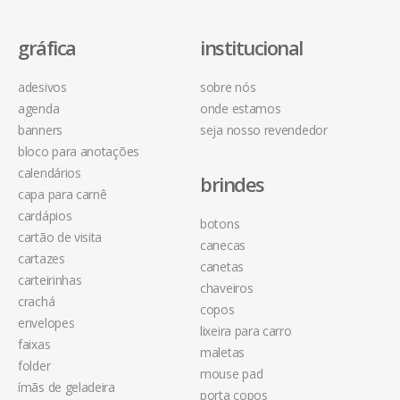
gráfica
institucional
adesivos
sobre nós
agenda
onde estamos
banners
seja nosso revendedor
bloco para anotações
calendários
brindes
capa para carnê
cardápios
botons
cartão de visita
canecas
cartazes
canetas
carteirinhas
chaveiros
crachá
copos
envelopes
lixeira para carro
faixas
maletas
folder
mouse pad
ímãs de geladeira
porta copos