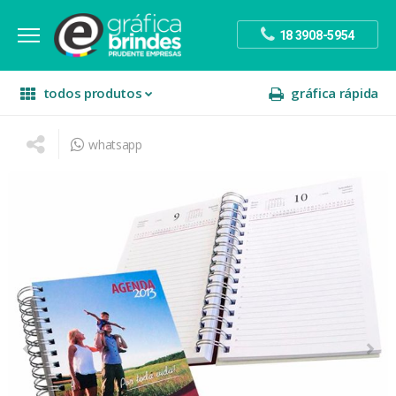
18 3908-5954
todos produtos
gráfica rápida
whatsapp
escritório
divulgação
sinalização
papelaria
festa
presente
decoração