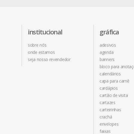
institucional
gráfica
sobre nós
adesivos
onde estamos
agenda
seja nosso revendedor
banners
bloco para anota
calendários
capa para carnê
cardápios
cartão de visita
cartazes
carteirinhas
crachá
envelopes
faixas