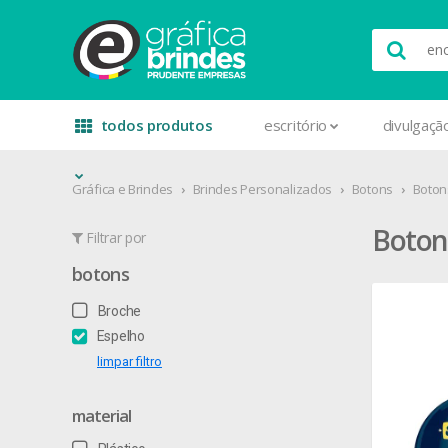
todos produtos
escritório
divulgaçã
Gráfica e Brindes
Brindes Personalizados
Botons
Boton
Boton
Filtrar por
botons
Broche
Espelho
limpar filtro
material