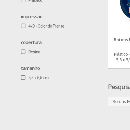
Plástico
impressão
4x0 - Colorido Frente
Botons 
cobertura
Resina
Plástico 
- 5,5 x 5
tamanho
5,5 x 5,5 cm
Pesquis
Botons E