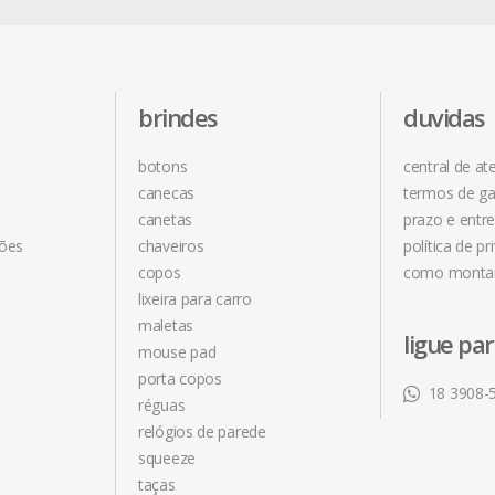
brindes
duvidas
botons
central de a
canecas
termos de ga
canetas
prazo e entr
ções
chaveiros
política de pr
copos
como monta
lixeira para carro
maletas
ligue pa
mouse pad
porta copos
18 3908-
réguas
relógios de parede
squeeze
taças