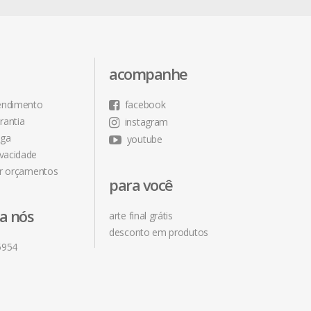
acompanhe
tendimento
facebook
rantia
instagram
ega
youtube
ivacidade
r orçamentos
para você
ra nós
arte final grátis
desconto em produtos
5954