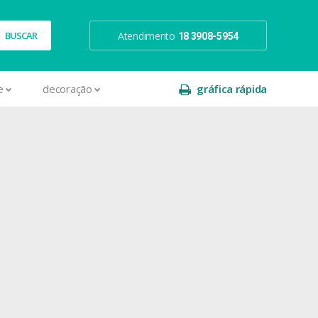
Atendimento
18 3908-5954
e
decoração
gráfica rápida