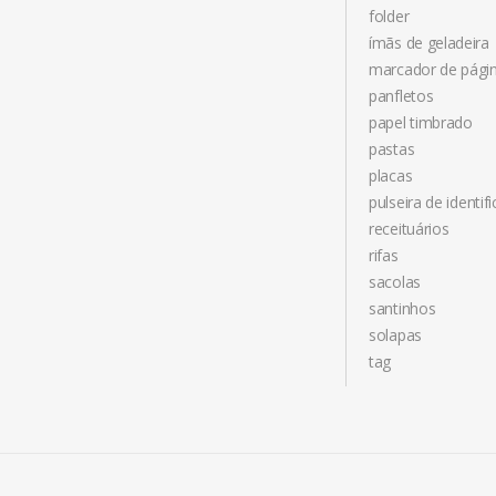
folder
ímãs de geladeira
marcador de pági
panfletos
papel timbrado
pastas
placas
pulseira de identif
receituários
rifas
sacolas
santinhos
solapas
tag