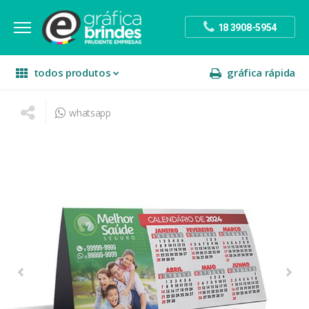
18 3908-5954
todos produtos
gráfica rápida
whatsapp
escritório
divulgação
sinalização
papelaria
festa
presente
decoração