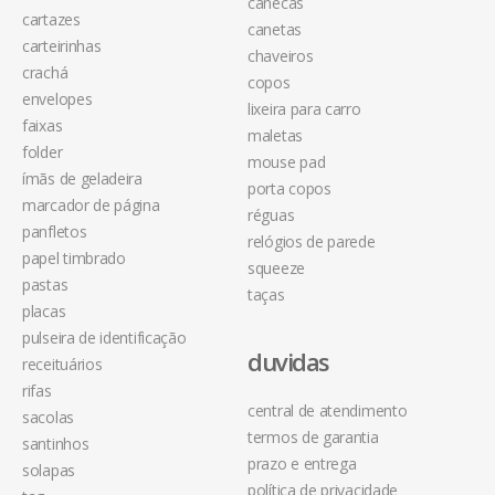
canecas
cartazes
canetas
carteirinhas
chaveiros
crachá
copos
envelopes
lixeira para carro
faixas
maletas
folder
mouse pad
ímãs de geladeira
porta copos
marcador de página
réguas
panfletos
relógios de parede
papel timbrado
squeeze
pastas
taças
placas
pulseira de identificação
duvidas
receituários
rifas
central de atendimento
sacolas
termos de garantia
santinhos
prazo e entrega
solapas
política de privacidade