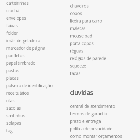
carteirinhas
chaveiros
crachá
copos
envelopes
lixeira para carro
faixas
maletas
folder
mouse pad
ímãs de geladeira
porta copos
marcador de página
réguas
panfletos
relógios de parede
papel timbrado
squeeze
pastas
taças
placas
pulseira de identificação
duvidas
receituários
rifas
central de atendimento
sacolas
termos de garantia
santinhos
prazo e entrega
solapas
política de privacidade
tag
como montar orçamentos