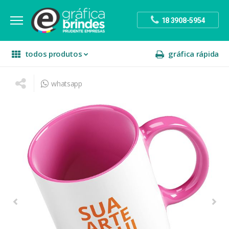
18 3908-5954
todos produtos
gráfica rápida
whatsapp
escritório
divulgação
sinalização
papelaria
festa
presente
decoração