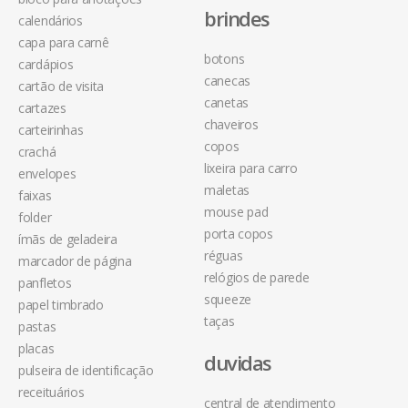
brindes
calendários
capa para carnê
botons
cardápios
canecas
cartão de visita
canetas
cartazes
chaveiros
carteirinhas
copos
crachá
lixeira para carro
envelopes
maletas
faixas
mouse pad
folder
porta copos
ímãs de geladeira
réguas
marcador de página
relógios de parede
panfletos
squeeze
papel timbrado
taças
pastas
placas
duvidas
pulseira de identificação
receituários
central de atendimento