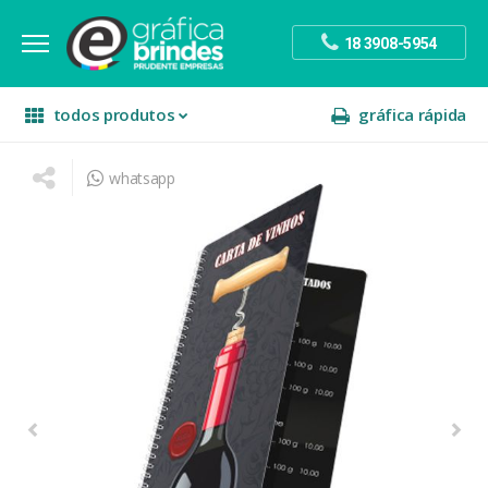
18 3908-5954
todos produtos
gráfica rápida
whatsapp
escritório
divulgação
sinalização
papelaria
festa
presente
decoração