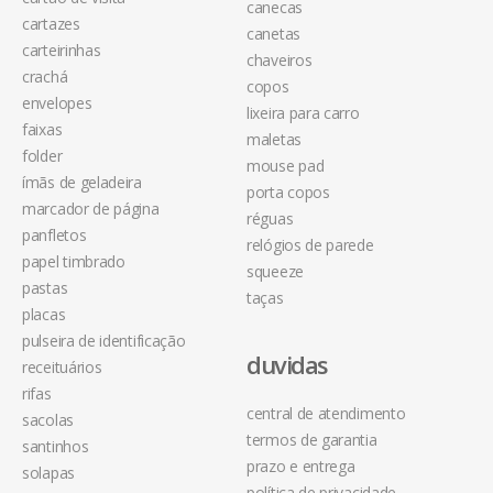
canecas
cartazes
canetas
carteirinhas
chaveiros
crachá
copos
envelopes
lixeira para carro
faixas
maletas
folder
mouse pad
ímãs de geladeira
porta copos
marcador de página
réguas
panfletos
relógios de parede
papel timbrado
squeeze
pastas
taças
placas
pulseira de identificação
duvidas
receituários
rifas
central de atendimento
sacolas
termos de garantia
santinhos
prazo e entrega
solapas
política de privacidade