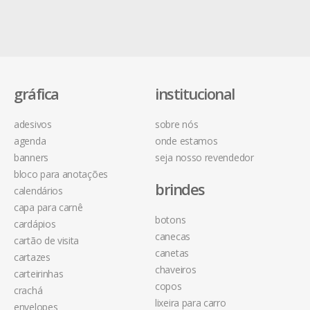
gráfica
institucional
adesivos
sobre nós
agenda
onde estamos
banners
seja nosso revendedor
bloco para anotações
brindes
calendários
capa para carnê
botons
cardápios
canecas
cartão de visita
canetas
cartazes
chaveiros
carteirinhas
copos
crachá
lixeira para carro
envelopes