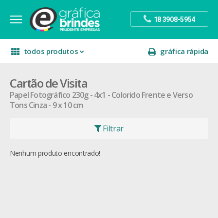
18 3908-5954
todos produtos
gráfica rápida
Cartão de Visita
escritório
divulgação
sinalização
Papel Fotográfico 230g
4x1 - Colorido Frente e Verso
Tons Cinza
9 x 10 cm
papelaria
festa
presente
Filtrar
decoração
Nenhum produto encontrado!