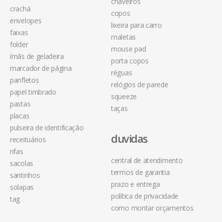
chaveiros
crachá
copos
envelopes
lixeira para carro
faixas
maletas
folder
mouse pad
ímãs de geladeira
porta copos
marcador de página
réguas
panfletos
relógios de parede
papel timbrado
squeeze
pastas
taças
placas
pulseira de identificação
duvidas
receituários
rifas
central de atendimento
sacolas
termos de garantia
santinhos
prazo e entrega
solapas
política de privacidade
tag
como montar orçamentos