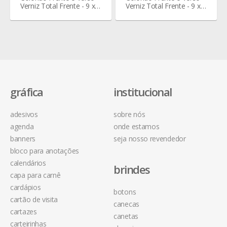
Verniz Total Frente - 9 x 5
Verniz Total Frente - 9 x 5
cm
cm
gráfica
institucional
adesivos
sobre nós
agenda
onde estamos
banners
seja nosso revendedor
bloco para anotações
calendários
brindes
capa para carnê
cardápios
botons
cartão de visita
canecas
cartazes
canetas
carteirinhas