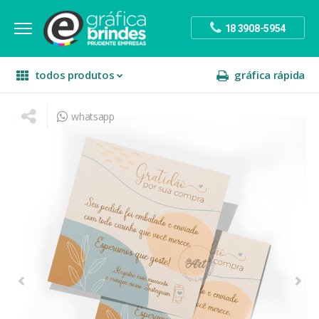
18 3908-5954
todos produtos
gráfica rápida
whatsapp
escritório
divulgação
sinalização
papelaria
festa
presente
decoração