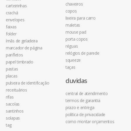
chaveiros
carteirinhas
copos
crachá
lixeira para carro
envelopes
maletas
faixas
mouse pad
folder
porta copos
ímãs de geladeira
réguas
marcador de página
relógios de parede
panfletos
squeeze
papel timbrado
taças
pastas
placas
duvidas
pulseira de identificação
receituários
central de atendimento
rifas
termos de garantia
sacolas
prazo e entrega
santinhos
política de privacidade
solapas
como montar orçamentos
tag