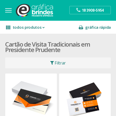
18 3908-5954
todos produtos
gráfica rápida
Cartão de Visita Tradicionais em
escritório
divulgação
sinalização
Presidente Prudente
papelaria
festa
presente
Filtrar
decoração