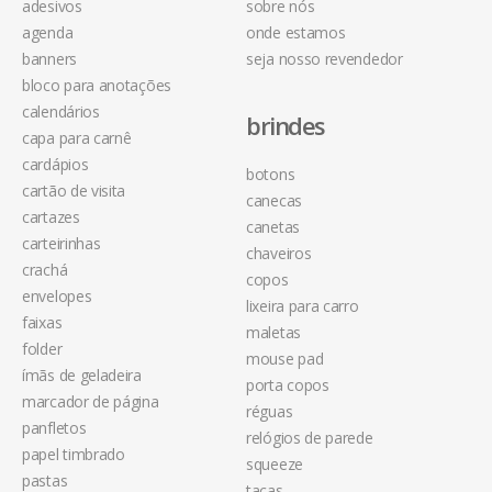
adesivos
sobre nós
agenda
onde estamos
banners
seja nosso revendedor
bloco para anotações
calendários
brindes
capa para carnê
cardápios
botons
cartão de visita
canecas
cartazes
canetas
carteirinhas
chaveiros
crachá
copos
envelopes
lixeira para carro
faixas
maletas
folder
mouse pad
ímãs de geladeira
porta copos
marcador de página
réguas
panfletos
relógios de parede
papel timbrado
squeeze
pastas
taças