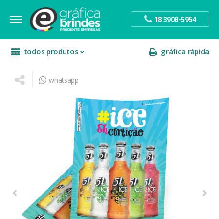
18 3908-5954
todos produtos
gráfica rápida
whatsapp
escritório
divulgação
sinalização
papelaria
festa
presente
decoração