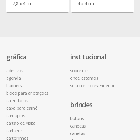
7,8 x 4 cm
4 x 4 cm
gráfica
institucional
adesivos
sobre nós
agenda
onde estamos
banners
seja nosso revendedor
bloco para anotações
calendários
brindes
capa para carnê
cardápios
botons
cartão de visita
canecas
cartazes
canetas
carteirinhas