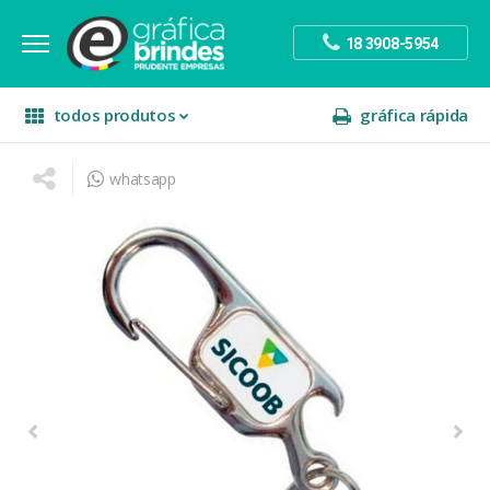
18 3908-5954
todos produtos
gráfica rápida
whatsapp
escritório
divulgação
sinalização
papelaria
festa
presente
decoração