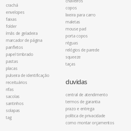
chaveiros
crachá
copos
envelopes
lixeira para carro
faixas
maletas
folder
mouse pad
ímãs de geladeira
porta copos
marcador de página
réguas
panfletos
relógios de parede
papel timbrado
squeeze
pastas
taças
placas
pulseira de identificação
duvidas
receituários
rifas
central de atendimento
sacolas
termos de garantia
santinhos
prazo e entrega
solapas
política de privacidade
tag
como montar orçamentos