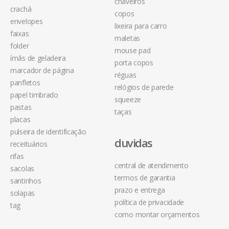
chaveiros
crachá
copos
envelopes
lixeira para carro
faixas
maletas
folder
mouse pad
ímãs de geladeira
porta copos
marcador de página
réguas
panfletos
relógios de parede
papel timbrado
squeeze
pastas
taças
placas
pulseira de identificação
duvidas
receituários
rifas
central de atendimento
sacolas
termos de garantia
santinhos
prazo e entrega
solapas
política de privacidade
tag
como montar orçamentos