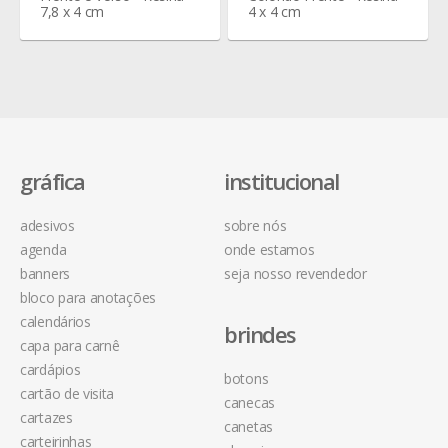
7,8 x 4 cm
4 x 4 cm
gráfica
institucional
adesivos
sobre nós
agenda
onde estamos
banners
seja nosso revendedor
bloco para anotações
calendários
brindes
capa para carnê
cardápios
botons
cartão de visita
canecas
cartazes
canetas
carteirinhas