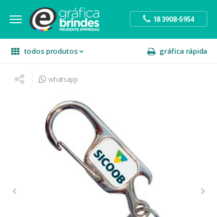
18 3908-5954
todos produtos
gráfica rápida
whatsapp
escritório
divulgação
sinalização
papelaria
festa
presente
decoração