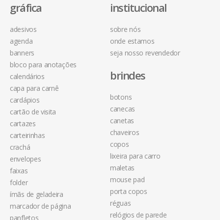
gráfica
institucional
adesivos
sobre nós
agenda
onde estamos
banners
seja nosso revendedor
bloco para anotações
brindes
calendários
capa para carnê
botons
cardápios
canecas
cartão de visita
canetas
cartazes
chaveiros
carteirinhas
copos
crachá
lixeira para carro
envelopes
maletas
faixas
mouse pad
folder
porta copos
ímãs de geladeira
réguas
marcador de página
relógios de parede
panfletos