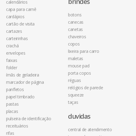
brindes
calendários
capa para carnê
botons
cardápios
canecas
cartão de visita
canetas
cartazes
chaveiros
carteirinhas
copos
crachá
lixeira para carro
envelopes
maletas
faixas
mouse pad
folder
porta copos
ímãs de geladeira
réguas
marcador de página
relógios de parede
panfletos
squeeze
papel timbrado
taças
pastas
placas
duvidas
pulseira de identificação
receituários
central de atendimento
rifas