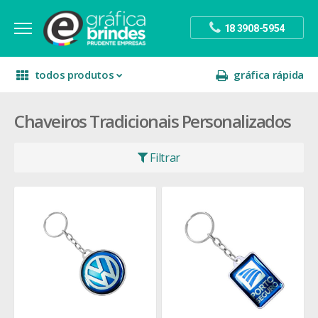
18 3908-5954
todos produtos
gráfica rápida
Chaveiros Tradicionais Personalizados
escritório
divulgação
sinalização
papelaria
festa
presente
Filtrar
decoração