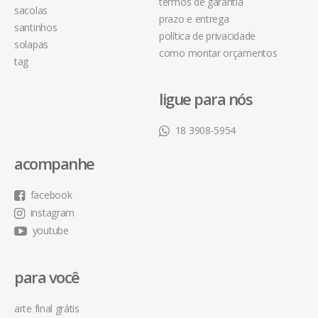
termos de garantia
sacolas
prazo e entrega
santinhos
política de privacidade
solapas
como montar orçamentos
tag
ligue para nós
18 3908-5954
acompanhe
facebook
instagram
youtube
para você
arte final grátis