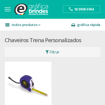
18 3908-5954
todos produtos
gráfica rápida
Chaveiros Trena Personalizados
escritório
divulgação
sinalização
papelaria
festa
presente
Filtrar
decoração