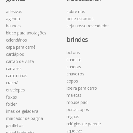
adesivos
sobre nós
agenda
onde estamos
banners
seja nosso revendedor
bloco para anotações
brindes
calendários
capa para carnê
botons
cardápios
canecas
cartão de visita
canetas
cartazes
chaveiros
carteirinhas
copos
crachá
lixeira para carro
envelopes
maletas
faixas
mouse pad
folder
porta copos
ímãs de geladeira
réguas
marcador de página
relógios de parede
panfletos
squeeze
papel timbrado