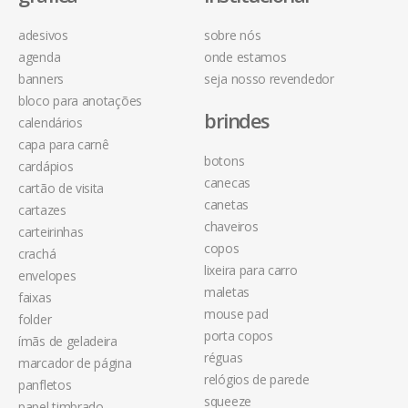
adesivos
sobre nós
agenda
onde estamos
banners
seja nosso revendedor
bloco para anotações
brindes
calendários
capa para carnê
botons
cardápios
canecas
cartão de visita
canetas
cartazes
chaveiros
carteirinhas
copos
crachá
lixeira para carro
envelopes
maletas
faixas
mouse pad
folder
porta copos
ímãs de geladeira
réguas
marcador de página
relógios de parede
panfletos
squeeze
papel timbrado