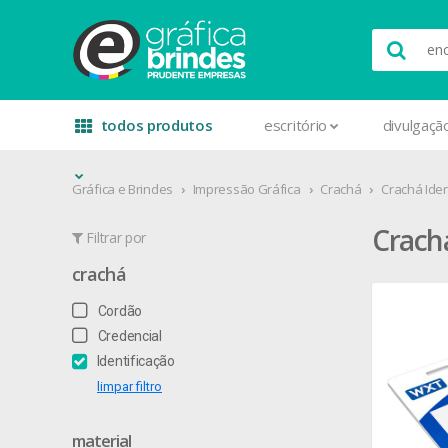
todos produtos
escritório
divulgaçã
Gráfica e Brindes
Impressão Gráfica
Crachá
Crachá Iden
Crach
Filtrar por
crachá
Cordão
Credencial
Identificação
limpar filtro
material