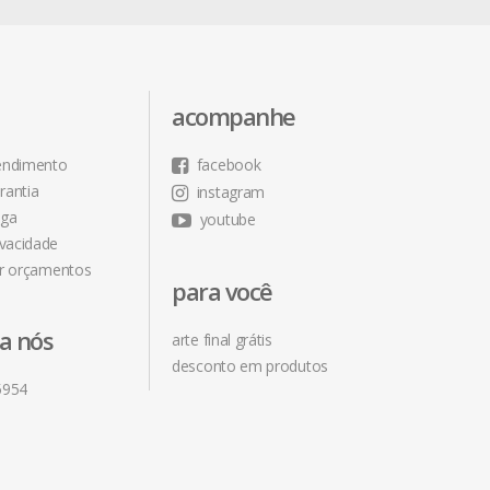
acompanhe
tendimento
facebook
rantia
instagram
ega
youtube
ivacidade
r orçamentos
para você
ra nós
arte final grátis
desconto em produtos
5954