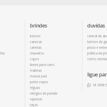
brindes
duvidas
botons
central de a
canecas
termos de ga
canetas
prazo e entr
ções
chaveiros
política de pr
copos
como monta
lixeira para carro
maletas
ligue pa
mouse pad
porta copos
18 3908-
réguas
relógios de parede
squeeze
taças