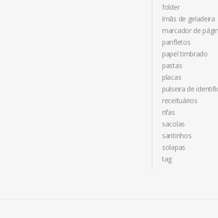
folder
ímãs de geladeira
marcador de pági
panfletos
papel timbrado
pastas
placas
pulseira de identif
receituários
rifas
sacolas
santinhos
solapas
tag