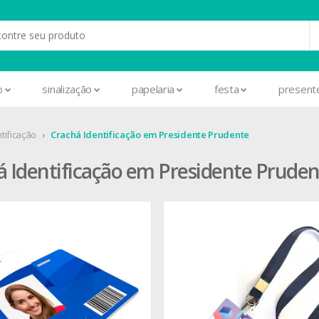
o
sinalização
papelaria
festa
present
tificação
Crachá Identificação em Presidente Prudente
á Identificação em Presidente Pruden