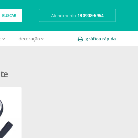
Atendimento
18 3908-5954
e
decoração
gráfica rápida
te