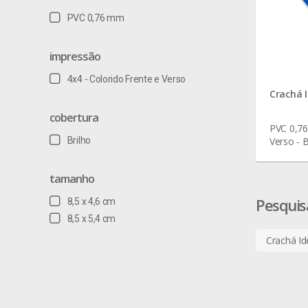
PVC 0,76 mm
impressão
4x4 - Colorido Frente e Verso
Crachá I
cobertura
PVC 0,76
Brilho
Verso - B
tamanho
Pesquis
8,5 x 4,6 cm
8,5 x 5,4 cm
Crachá Id