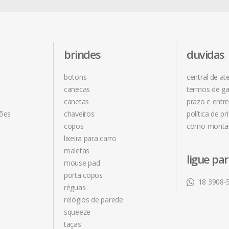
brindes
duvidas
botons
central de a
canecas
termos de ga
canetas
prazo e entr
ções
chaveiros
política de pr
copos
como monta
lixeira para carro
maletas
ligue pa
mouse pad
porta copos
18 3908-
réguas
relógios de parede
squeeze
taças