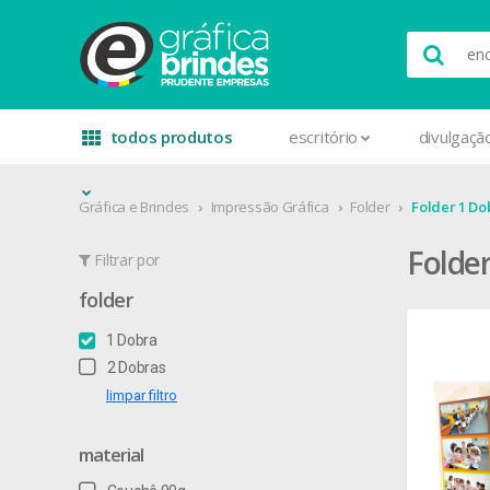
todos produtos
escritório
divulgaçã
Gráfica e Brindes
Impressão Gráfica
Folder
Folder 1 Do
Folde
Filtrar por
folder
1 Dobra
2 Dobras
limpar filtro
material