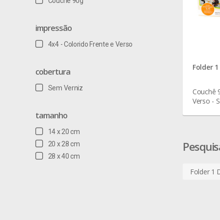
Couchê 90g
impressão
4x4 - Colorido Frente e Verso
Folder 1
cobertura
Sem Verniz
Couchê 9
Verso - 
tamanho
14 x 20 cm
Pesquis
20 x 28 cm
28 x 40 cm
Folder 1 