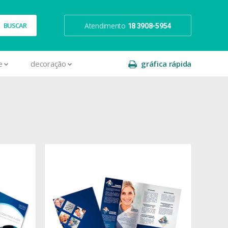
Atendimento
18 3908-5954
e
decoração
gráfica rápida