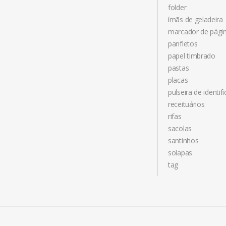
folder
ímãs de geladeira
marcador de pági
panfletos
papel timbrado
pastas
placas
pulseira de identif
receituários
rifas
sacolas
santinhos
solapas
tag