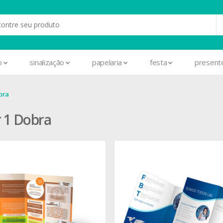
o
sinalização
papelaria
festa
present
bra
r 1 Dobra