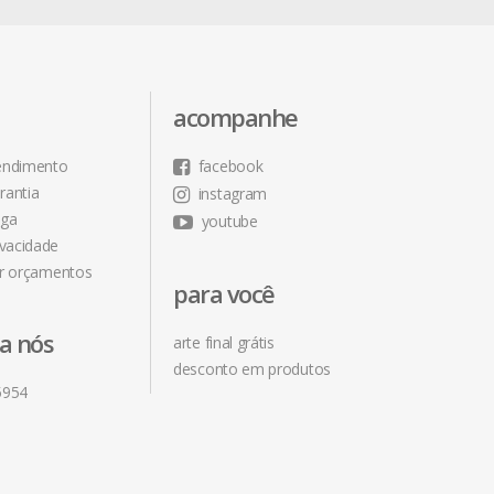
acompanhe
tendimento
facebook
rantia
instagram
ega
youtube
ivacidade
r orçamentos
para você
ra nós
arte final grátis
desconto em produtos
5954