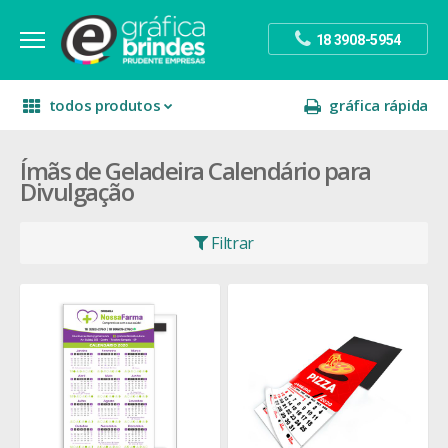
18 3908-5954
todos produtos
gráfica rápida
Ímãs de Geladeira Calendário para
escritório
divulgação
sinalização
Divulgação
papelaria
festa
presente
Filtrar
decoração