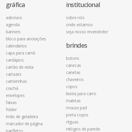
gráfica
institucional
adesivos
sobre nós
agenda
onde estamos
banners
seja nosso revendedor
bloco para anotações
brindes
calendários
capa para carnê
botons
cardápios
canecas
cartão de visita
canetas
cartazes
chaveiros
carteirinhas
copos
crachá
lixeira para carro
envelopes
maletas
faixas
mouse pad
folder
porta copos
ímãs de geladeira
réguas
marcador de página
relógios de parede
panfletos