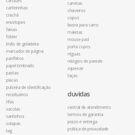
cartazes
canetas
carteirinhas
chaveiros
crachá
copos
envelopes
lixeira para carro
faixas
maletas
folder
mouse pad
ímãs de geladeira
porta copos
marcador de página
réguas
panfletos
relógios de parede
papel timbrado
squeeze
pastas
taças
placas
pulseira de identificação
duvidas
receituários
rifas
central de atendimento
sacolas
termos de garantia
santinhos
prazo e entrega
solapas
política de privacidade
tag