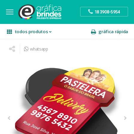
18 3908-5954
todos produtos
gráfica rápida
whatsapp
escritório
divulgação
sinalização
papelaria
festa
presente
decoração