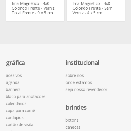
Imã Magnético - 4x0 -
Imã Magnético - 4x0 -
Colorido Frente - Verniz
Colorido Frente - Sem
Total Frente - 9 x 5 cm
Verniz - 4 x 5 cm
gráfica
institucional
adesivos
sobre nós
agenda
onde estamos
banners
seja nosso revendedor
bloco para anotações
calendários
brindes
capa para carnê
cardápios
botons
cartão de visita
canecas