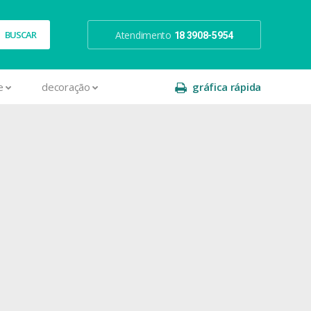
Atendimento
18 3908-5954
e
decoração
gráfica rápida