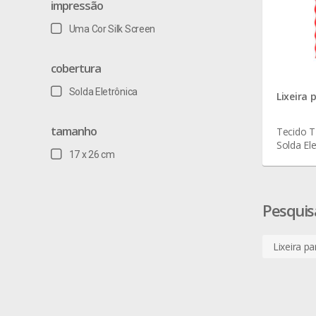
impressão
Uma Cor Silk Screen
cobertura
Solda Eletrônica
Lixeira 
tamanho
Tecido T
Solda Ele
17 x 26 cm
Pesquis
Lixeira p