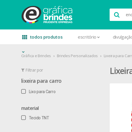
todos produtos
escritório
divulgaçã
Gráfica e Brindes
Brindes Personalizados
Lixeira para Car
Lixeir
Filtrar por
lixeira para carro
Lixo para Carro
material
Tecido TNT