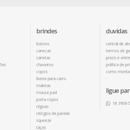
brindes
duvidas
botons
central de a
canecas
termos de ga
canetas
prazo e entr
ções
chaveiros
política de pr
copos
como monta
lixeira para carro
maletas
ligue pa
mouse pad
porta copos
18 3908-
réguas
relógios de parede
squeeze
taças