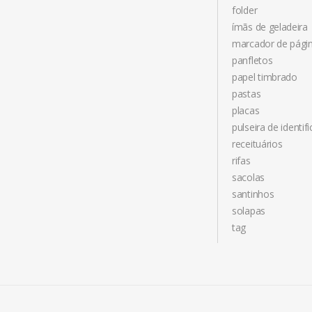
folder
ímãs de geladeira
marcador de pági
panfletos
papel timbrado
pastas
placas
pulseira de identif
receituários
rifas
sacolas
santinhos
solapas
tag