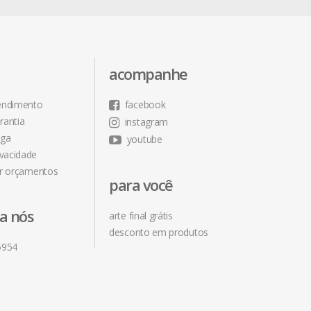
acompanhe
tendimento
facebook
rantia
instagram
ega
youtube
ivacidade
r orçamentos
para você
ra nós
arte final grátis
desconto em produtos
5954