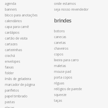
agenda
onde estamos
banners
seja nosso revendedor
bloco para anotações
brindes
calendários
capa para carnê
botons
cardápios
canecas
cartão de visita
canetas
cartazes
chaveiros
carteirinhas
copos
crachá
lixeira para carro
envelopes
maletas
faixas
mouse pad
folder
porta copos
ímãs de geladeira
réguas
marcador de página
relógios de parede
panfletos
squeeze
papel timbrado
taças
pastas
placas