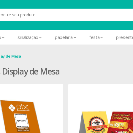
o
sinalização
papelaria
festa
present
play de Mesa
 Display de Mesa