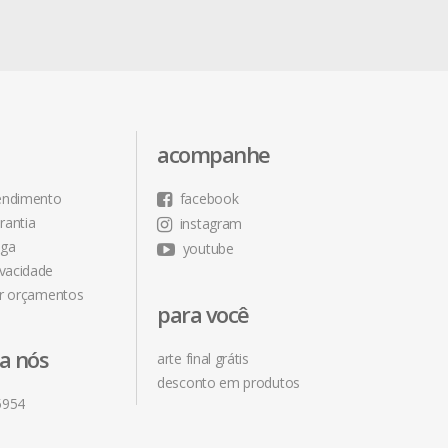
acompanhe
tendimento
facebook
rantia
instagram
ega
youtube
ivacidade
r orçamentos
para você
ra nós
arte final grátis
desconto em produtos
5954