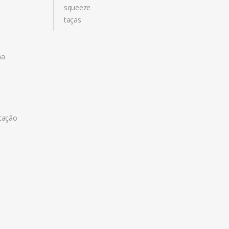
squeeze
taças
na
icação