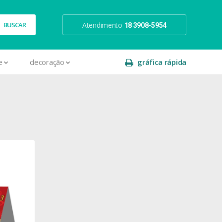
Atendimento
18 3908-5954
e
decoração
gráfica rápida