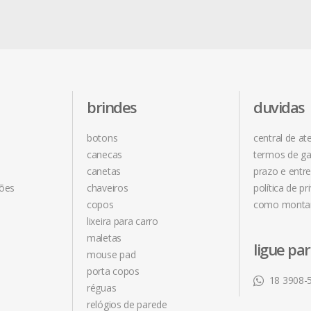
brindes
duvidas
botons
central de a
canecas
termos de ga
canetas
prazo e entr
ções
chaveiros
política de pr
copos
como monta
lixeira para carro
maletas
ligue pa
mouse pad
porta copos
18 3908-
réguas
relógios de parede