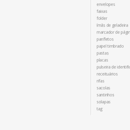
envelopes
faixas
folder
ímãs de geladeira
marcador de pági
panfletos
papel timbrado
pastas
placas
pulseira de identif
receituários
rifas
sacolas
santinhos
solapas
tag