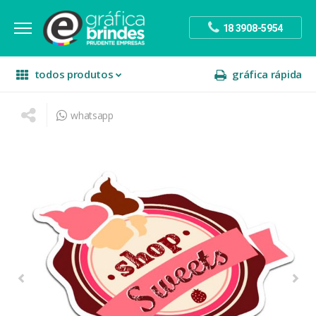
18 3908-5954
todos produtos
gráfica rápida
whatsapp
escritório
divulgação
sinalização
papelaria
festa
presente
decoração