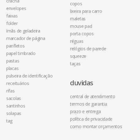
crachá
copos
envelopes
lixeira para carro
faixas
maletas
folder
mouse pad
ímãs de geladeira
porta copos
marcador de página
réguas
panfletos
relógios de parede
papel timbrado
squeeze
pastas
taças
placas
pulseira de identificação
duvidas
receituários
rifas
central de atendimento
sacolas
termos de garantia
santinhos
prazo e entrega
solapas
política de privacidade
tag
como montar orçamentos