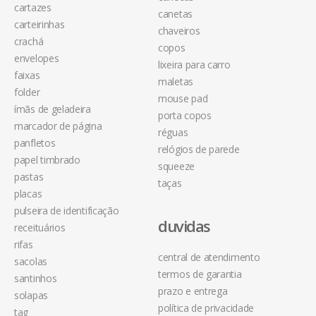
cartazes
canetas
carteirinhas
chaveiros
crachá
copos
envelopes
lixeira para carro
faixas
maletas
folder
mouse pad
ímãs de geladeira
porta copos
marcador de página
réguas
panfletos
relógios de parede
papel timbrado
squeeze
pastas
taças
placas
pulseira de identificação
duvidas
receituários
rifas
central de atendimento
sacolas
termos de garantia
santinhos
prazo e entrega
solapas
política de privacidade
tag