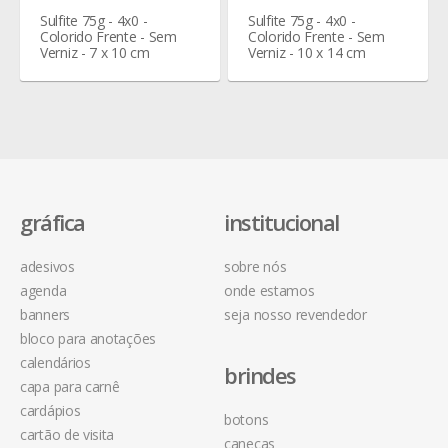
Sulfite 75g - 4x0 -
Sulfite 75g - 4x0 -
Colorido Frente - Sem
Colorido Frente - Sem
Verniz - 7 x 10 cm
Verniz - 10 x 14 cm
gráfica
institucional
adesivos
sobre nós
agenda
onde estamos
banners
seja nosso revendedor
bloco para anotações
calendários
brindes
capa para carnê
cardápios
botons
cartão de visita
canecas