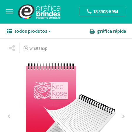
18 3908-5954
todos produtos
gráfica rápida
whatsapp
escritório
divulgação
sinalização
papelaria
festa
presente
decoração