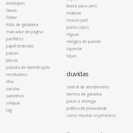
envelopes
lixeira para carro
faixas
maletas
folder
mouse pad
ímãs de geladeira
porta copos
marcador de página
réguas
panfletos
relógios de parede
papel timbrado
squeeze
pastas
taças
placas
pulseira de identificação
duvidas
receituários
rifas
central de atendimento
sacolas
termos de garantia
santinhos
prazo e entrega
solapas
política de privacidade
tag
como montar orçamentos