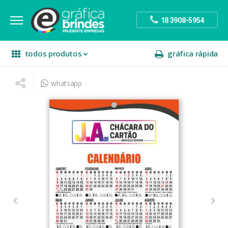
18 3908-5954
todos produtos
gráfica rápida
whatsapp
escritório
divulgação
sinalização
papelaria
festa
presente
decoração