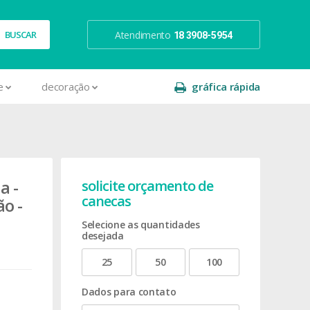
Atendimento
18 3908-5954
e
decoração
gráfica rápida
a -
solicite orçamento de
canecas
o -
Selecione as quantidades
desejada
25
50
100
Dados para contato