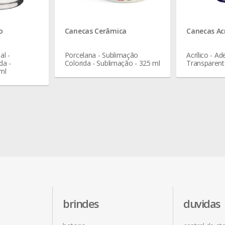
o
Canecas Cerâmica
Canecas Acr
al -
Porcelana - Sublimação
Acrílico - Ad
da -
Colorida - Sublimação - 325 ml
Transparent
ml
brindes
duvidas