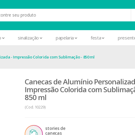
o
sinalização
papelaria
festa
present
izada - Impressão Colorida com Sublimação - 850 ml
Canecas de Alumínio Personalizad
Impressão Colorida com Sublimaçã
850 ml
(Cod. 10229)
stories de
canecas