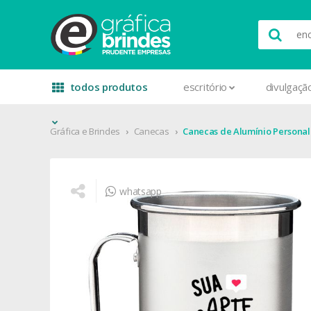
todos produtos
escritório
divulgaçã
Gráfica e Brindes
Canecas
Canecas de Alumínio Personal
whatsapp