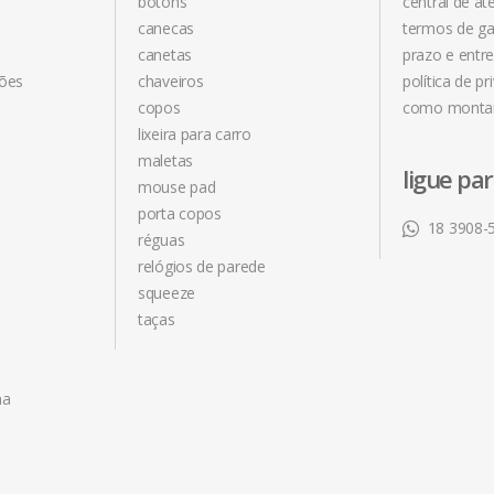
botons
central de a
canecas
termos de ga
canetas
prazo e entr
ções
chaveiros
política de pr
copos
como monta
lixeira para carro
maletas
ligue pa
mouse pad
porta copos
18 3908-
réguas
relógios de parede
squeeze
taças
na