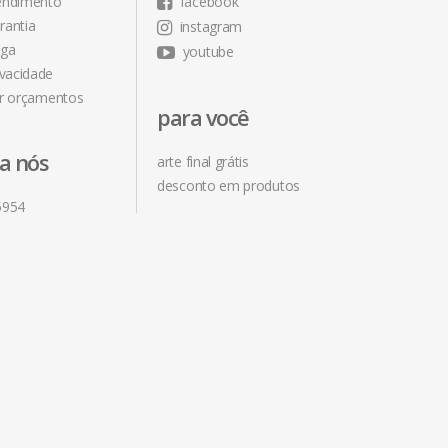
tendimento
facebook
rantia
instagram
ega
youtube
ivacidade
r orçamentos
para você
ra nós
arte final grátis
desconto em produtos
5954