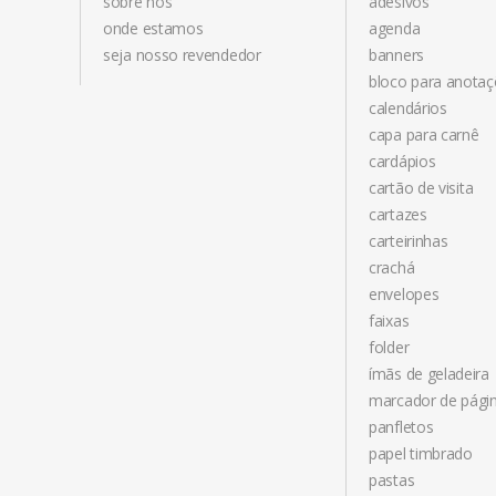
sobre nós
adesivos
onde estamos
agenda
seja nosso revendedor
banners
bloco para anota
calendários
capa para carnê
cardápios
cartão de visita
cartazes
carteirinhas
crachá
envelopes
faixas
folder
ímãs de geladeira
marcador de pági
panfletos
papel timbrado
pastas