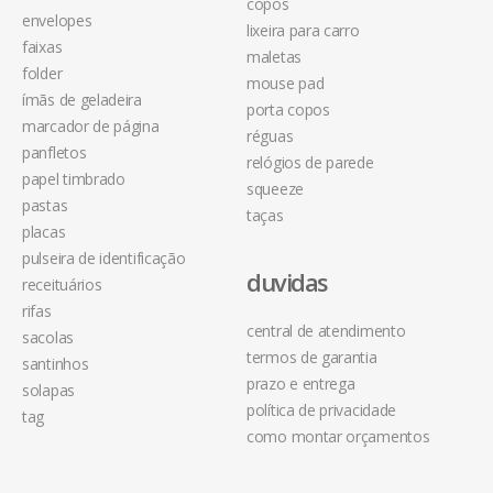
copos
envelopes
lixeira para carro
faixas
maletas
folder
mouse pad
ímãs de geladeira
porta copos
marcador de página
réguas
panfletos
relógios de parede
papel timbrado
squeeze
pastas
taças
placas
pulseira de identificação
duvidas
receituários
rifas
central de atendimento
sacolas
termos de garantia
santinhos
prazo e entrega
solapas
política de privacidade
tag
como montar orçamentos