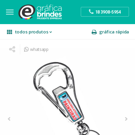
18 3908-5954
todos produtos
gráfica rápida
whatsapp
escritório
divulgação
sinalização
papelaria
festa
presente
decoração