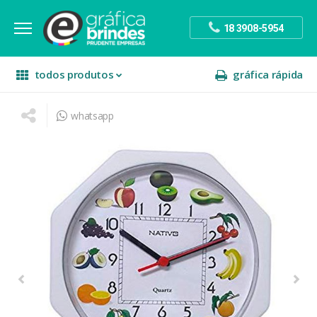
18 3908-5954
todos produtos
gráfica rápida
whatsapp
escritório
divulgação
sinalização
papelaria
festa
presente
decoração