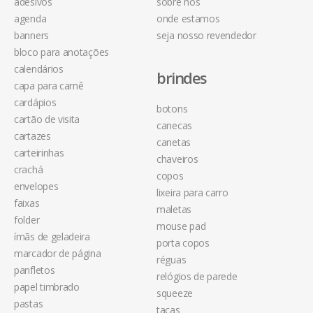
adesivos
sobre nós
agenda
onde estamos
banners
seja nosso revendedor
bloco para anotações
calendários
brindes
capa para carnê
cardápios
botons
cartão de visita
canecas
cartazes
canetas
carteirinhas
chaveiros
crachá
copos
envelopes
lixeira para carro
faixas
maletas
folder
mouse pad
ímãs de geladeira
porta copos
marcador de página
réguas
panfletos
relógios de parede
papel timbrado
squeeze
pastas
taças