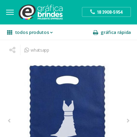
18 3908-5954
todos produtos
gráfica rápida
whatsapp
escritório
divulgação
sinalização
papelaria
festa
presente
decoração