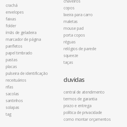
chaveiros
crachá
copos
envelopes
lixeira para carro
faixas
maletas
folder
mouse pad
ímãs de geladeira
porta copos
marcador de página
réguas
panfletos
relógios de parede
papel timbrado
squeeze
pastas
taças
placas
pulseira de identificação
duvidas
receituários
rifas
central de atendimento
sacolas
termos de garantia
santinhos
prazo e entrega
solapas
política de privacidade
tag
como montar orçamentos