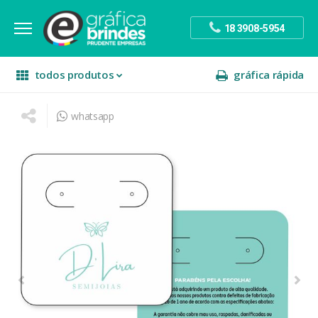
18 3908-5954
todos produtos
gráfica rápida
whatsapp
escritório
divulgação
sinalização
papelaria
festa
presente
decoração