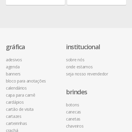
cm
4,5 cm
gráfica
institucional
adesivos
sobre nós
agenda
onde estamos
banners
seja nosso revendedor
bloco para anotações
calendários
brindes
capa para carnê
cardápios
botons
cartão de visita
canecas
cartazes
canetas
carteirinhas
chaveiros
crachá