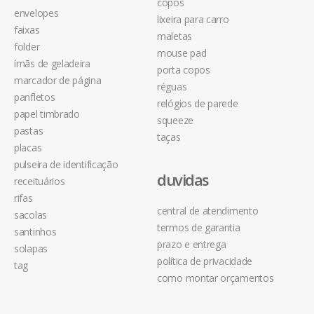
copos
envelopes
lixeira para carro
faixas
maletas
folder
mouse pad
ímãs de geladeira
porta copos
marcador de página
réguas
panfletos
relógios de parede
papel timbrado
squeeze
pastas
taças
placas
pulseira de identificação
duvidas
receituários
rifas
central de atendimento
sacolas
termos de garantia
santinhos
prazo e entrega
solapas
política de privacidade
tag
como montar orçamentos