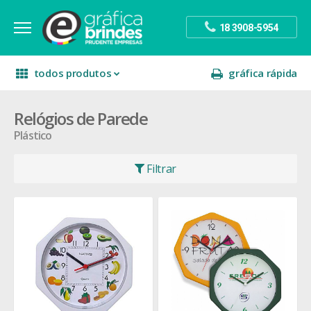
18 3908-5954
todos produtos
gráfica rápida
Relógios de Parede
escritório
divulgação
sinalização
Plástico
papelaria
festa
presente
Filtrar
decoração