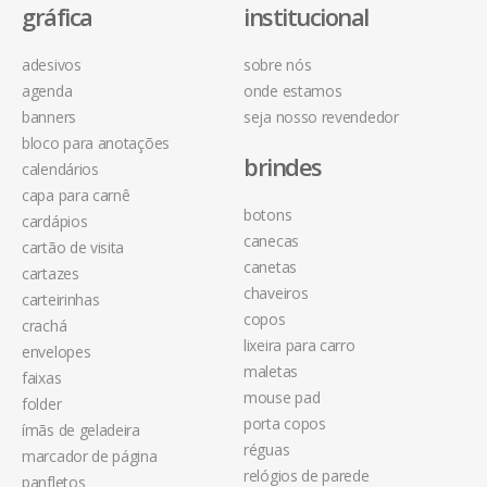
gráfica
institucional
adesivos
sobre nós
agenda
onde estamos
banners
seja nosso revendedor
bloco para anotações
brindes
calendários
capa para carnê
botons
cardápios
canecas
cartão de visita
canetas
cartazes
chaveiros
carteirinhas
copos
crachá
lixeira para carro
envelopes
maletas
faixas
mouse pad
folder
porta copos
ímãs de geladeira
réguas
marcador de página
relógios de parede
panfletos