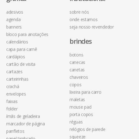
adesivos
sobre nós
agenda
onde estamos
banners
seja nosso revendedor
bloco para anotações
brindes
calendários
capa para carnê
botons
cardápios
canecas
cartão de visita
canetas
cartazes
chaveiros
carteirinhas
copos
crachá
lixeira para carro
envelopes
maletas
faixas
mouse pad
folder
porta copos
ímãs de geladeira
réguas
marcador de página
relógios de parede
panfletos
squeeze
papel timbrado