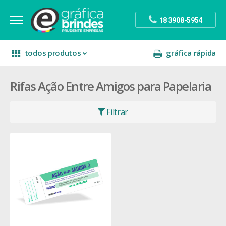
18 3908-5954
todos produtos
gráfica rápida
Rifas Ação Entre Amigos para Papelaria
escritório
divulgação
sinalização
papelaria
festa
presente
Filtrar
decoração