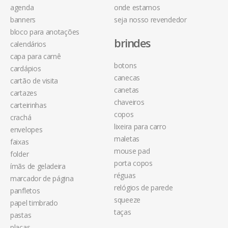
agenda
onde estamos
banners
seja nosso revendedor
bloco para anotações
brindes
calendários
capa para carnê
botons
cardápios
canecas
cartão de visita
canetas
cartazes
chaveiros
carteirinhas
copos
crachá
lixeira para carro
envelopes
maletas
faixas
mouse pad
folder
porta copos
ímãs de geladeira
réguas
marcador de página
relógios de parede
panfletos
squeeze
papel timbrado
taças
pastas
placas