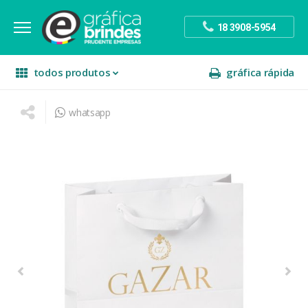
18 3908-5954
todos produtos
gráfica rápida
whatsapp
escritório
divulgação
sinalização
papelaria
festa
presente
decoração