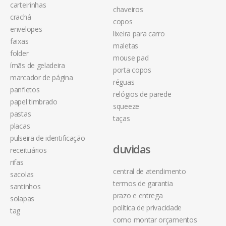
carteirinhas
chaveiros
crachá
copos
envelopes
lixeira para carro
faixas
maletas
folder
mouse pad
ímãs de geladeira
porta copos
marcador de página
réguas
panfletos
relógios de parede
papel timbrado
squeeze
pastas
taças
placas
pulseira de identificação
duvidas
receituários
rifas
central de atendimento
sacolas
termos de garantia
santinhos
prazo e entrega
solapas
política de privacidade
tag
como montar orçamentos