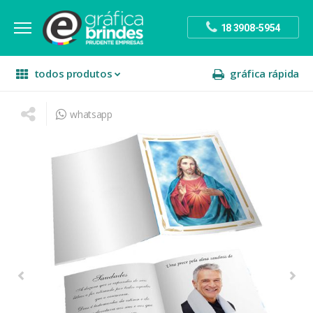
18 3908-5954
todos produtos
gráfica rápida
whatsapp
escritório
divulgação
sinalização
papelaria
festa
presente
decoração