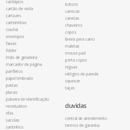
cardápios
botons
cartão de visita
canecas
cartazes
canetas
carteirinhas
chaveiros
crachá
copos
envelopes
lixeira para carro
faixas
maletas
folder
mouse pad
ímãs de geladeira
porta copos
marcador de página
réguas
panfletos
relógios de parede
papel timbrado
squeeze
pastas
taças
placas
pulseira de identificação
duvidas
receituários
rifas
central de atendimento
sacolas
termos de garantia
santinhos