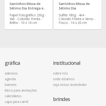
Santinhos Missa de
Santinhos Missa de
Sétimo Dia Entrega em
Sétimo Dia
1 Dia Útil
Papel Fotográfico 230g -
Sulfite 180g - 4x4 -
4x0 - Colorido Frente -
Colorido Frente e Verso -
Brilho - 10 x 14 cm
Fosco - 14 x 20 cm
gráfica
institucional
adesivos
sobre nós
agenda
onde estamos
banners
seja nosso revendedor
bloco para anotações
calendários
brindes
capa para carnê