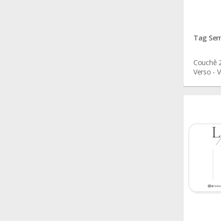
Tag Sem
Couchê 2
Verso - V
cm