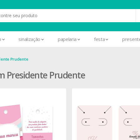
o
sinalização
papelaria
festa
present
dente Prudente
m Presidente Prudente