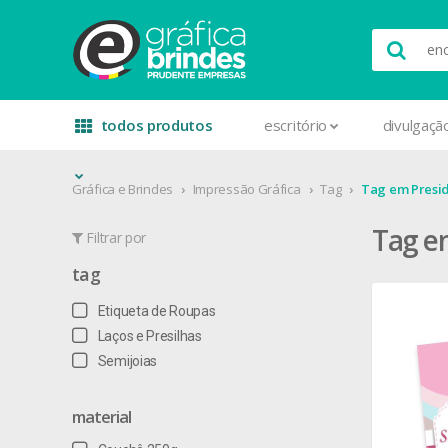
todos produtos
escritório
divulgaçã
Gráfica e Brindes
Impressão Gráfica
Tag
Tag em Presi
Tag e
Filtrar por
tag
Etiqueta de Roupas
Laços e Presilhas
Semijoias
material