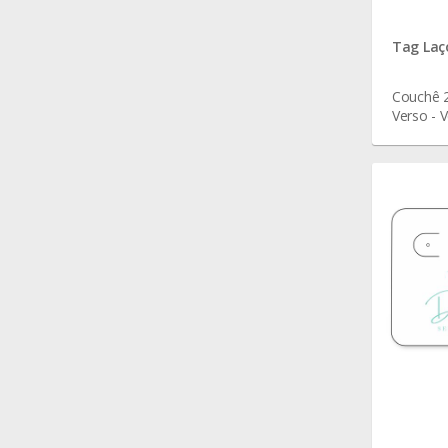
Tag Laço
Couchê 2
Verso - V