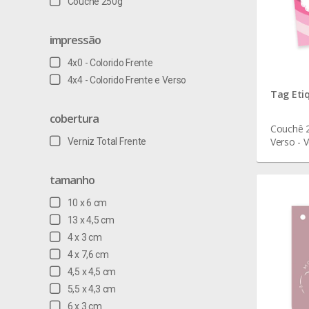
Couchê 250g
impressão
4x0 - Colorido Frente
4x4 - Colorido Frente e Verso
Tag Eti
cobertura
Couchê 2
Verso - V
Verniz Total Frente
tamanho
10 x 6 cm
13 x 4,5 cm
4 x 3 cm
4 x 7,6 cm
4,5 x 4,5 cm
5,5 x 4,3 cm
6 x 3 cm