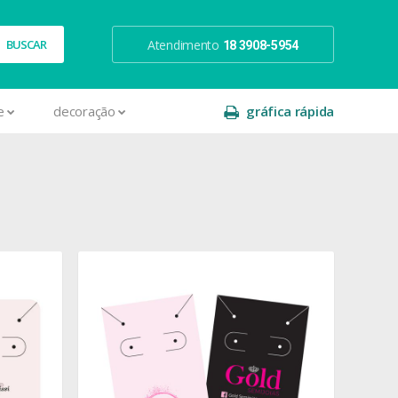
Atendimento
18 3908-5954
e
decoração
gráfica rápida