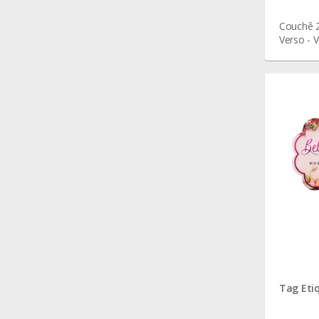
Couchê 2
Verso - V
cm
Tag Eti