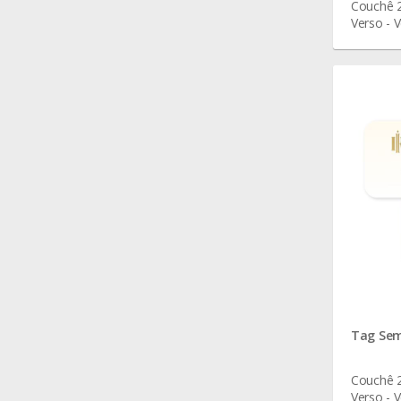
Couchê 2
Verso - V
Tag Sem
Couchê 2
Verso - V