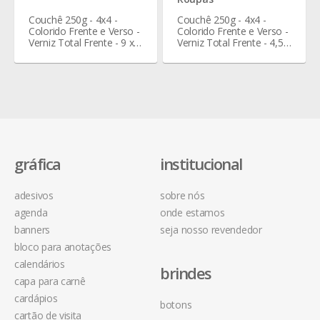
Couchê 250g - 4x4 -
Couchê 250g - 4x4 -
Colorido Frente e Verso -
Colorido Frente e Verso -
Verniz Total Frente - 9 x 6
Verniz Total Frente - 4,5 x
cm
4,5 cm
gráfica
institucional
adesivos
sobre nós
agenda
onde estamos
banners
seja nosso revendedor
bloco para anotações
calendários
brindes
capa para carnê
cardápios
botons
cartão de visita