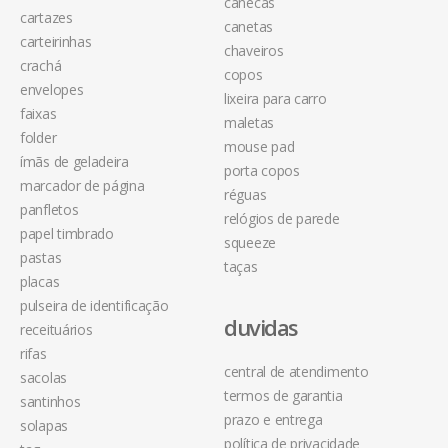
canecas
cartazes
canetas
carteirinhas
chaveiros
crachá
copos
envelopes
lixeira para carro
faixas
maletas
folder
mouse pad
ímãs de geladeira
porta copos
marcador de página
réguas
panfletos
relógios de parede
papel timbrado
squeeze
pastas
taças
placas
pulseira de identificação
duvidas
receituários
rifas
central de atendimento
sacolas
termos de garantia
santinhos
prazo e entrega
solapas
política de privacidade