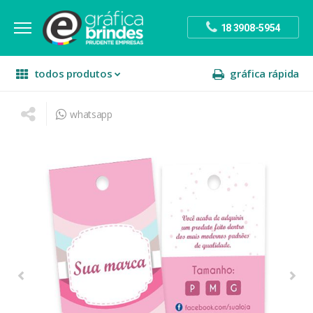
18 3908-5954
todos produtos
gráfica rápida
whatsapp
escritório
divulgação
sinalização
papelaria
festa
presente
decoração