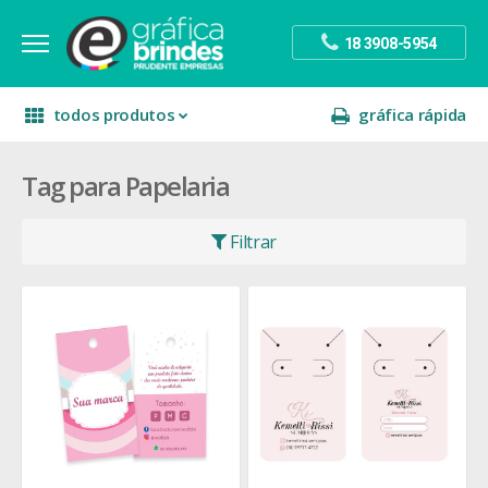
18 3908-5954
todos produtos
gráfica rápida
Tag para Papelaria
escritório
divulgação
sinalização
papelaria
festa
presente
Filtrar
decoração