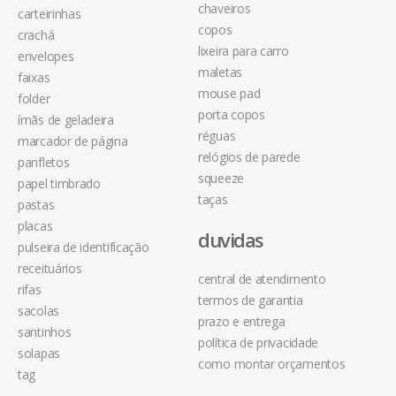
chaveiros
carteirinhas
copos
crachá
lixeira para carro
envelopes
maletas
faixas
mouse pad
folder
porta copos
ímãs de geladeira
réguas
marcador de página
relógios de parede
panfletos
squeeze
papel timbrado
taças
pastas
placas
duvidas
pulseira de identificação
receituários
central de atendimento
rifas
termos de garantia
sacolas
prazo e entrega
santinhos
política de privacidade
solapas
como montar orçamentos
tag